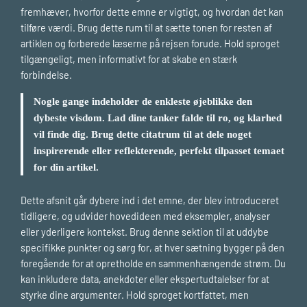
fremhæver, hvorfor dette emne er vigtigt, og hvordan det kan
tilføre værdi. Brug dette rum til at sætte tonen for resten af
artiklen og forberede læserne på rejsen forude. Hold sproget
tilgængeligt, men informativt for at skabe en stærk
forbindelse.
Nogle gange indeholder de enkleste øjeblikke den
dybeste visdom. Lad dine tanker falde til ro, og klarhed
vil finde dig. Brug dette citatrum til at dele noget
inspirerende eller reflekterende, perfekt tilpasset temaet
for din artikel.
Dette afsnit går dybere ind i det emne, der blev introduceret
tidligere, og udvider hovedideen med eksempler, analyser
eller yderligere kontekst. Brug denne sektion til at uddybe
specifikke punkter og sørg for, at hver sætning bygger på den
foregående for at opretholde en sammenhængende strøm. Du
kan inkludere data, anekdoter eller ekspertudtalelser for at
styrke dine argumenter. Hold sproget kortfattet, men