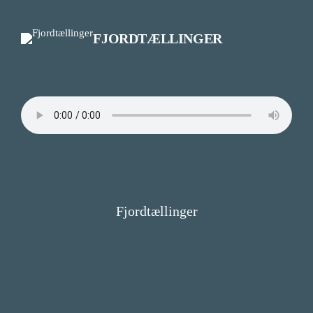
Spring
til
FJORDTÆLLINGER
indhold
Fjordtællinger