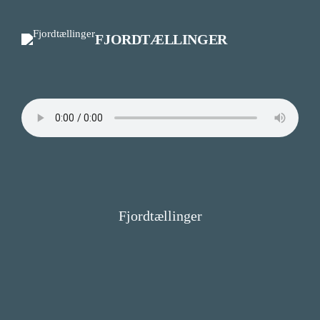
Spring
til
FJORDTÆLLINGER
indhold
Fjordtællinger